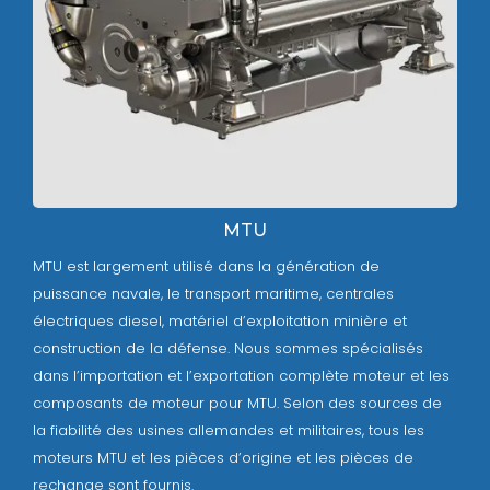
MTU
MTU est largement utilisé dans la génération de
puissance navale, le transport maritime, centrales
électriques diesel, matériel d’exploitation minière et
construction de la défense. Nous sommes spécialisés
dans l’importation et l’exportation complète moteur et les
composants de moteur pour MTU. Selon des sources de
la fiabilité des usines allemandes et militaires, tous les
moteurs MTU et les pièces d’origine et les pièces de
rechange sont fournis.