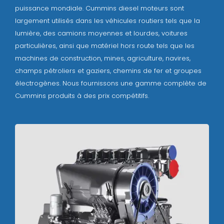
puissance mondiale. Cummins diesel moteurs sont
largement utilisés dans les véhicules routiers tels que la
lumière, des camions moyennes et lourdes, voitures
particulières, ainsi que matériel hors route tels que les
machines de construction, mines, agriculture, navires,
champs pétroliers et gaziers, chemins de fer et groupes
électrogènes. Nous fournissons une gamme complète de
Cummins produits à des prix compétitifs.