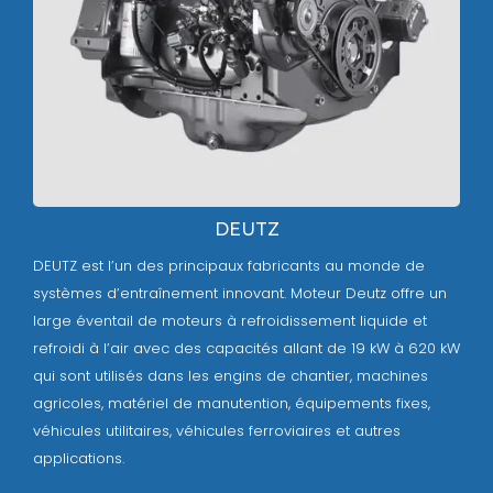
DEUTZ
DEUTZ est l’un des principaux fabricants au monde de
systèmes d’entraînement innovant. Moteur Deutz offre un
large éventail de moteurs à refroidissement liquide et
refroidi à l’air avec des capacités allant de 19 kW à 620 kW
qui sont utilisés dans les engins de chantier, machines
agricoles, matériel de manutention, équipements fixes,
véhicules utilitaires, véhicules ferroviaires et autres
applications.