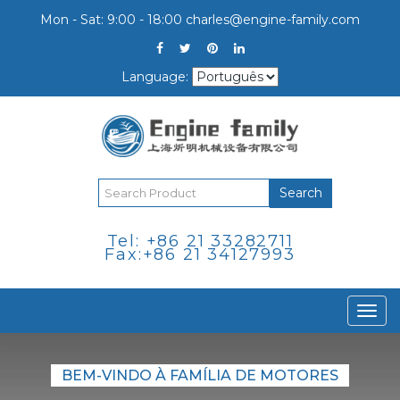
Mon - Sat: 9:00 - 18:00
charles@engine-family.com
Language:
Search
Tel: +86 21 33282711
Fax:+86 21 34127993
Togg
navi
BEM-VINDO À FAMÍLIA DE MOTORES