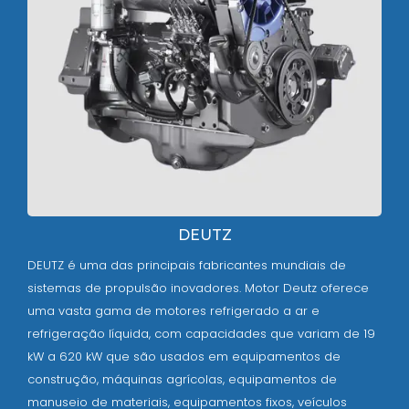
DEUTZ
DEUTZ é uma das principais fabricantes mundiais de
sistemas de propulsão inovadores. Motor Deutz oferece
uma vasta gama de motores refrigerado a ar e
refrigeração líquida, com capacidades que variam de 19
kW a 620 kW que são usados em equipamentos de
construção, máquinas agrícolas, equipamentos de
manuseio de materiais, equipamentos fixos, veículos